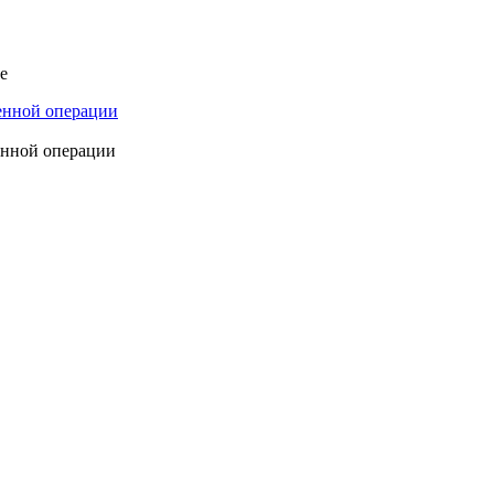
е
енной операции