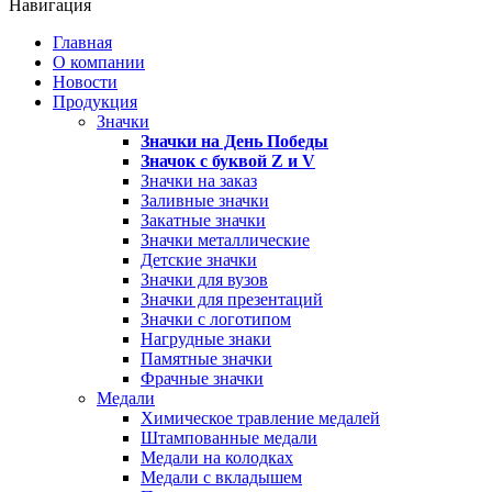
Навигация
Главная
О компании
Новости
Продукция
Значки
Значки на День Победы
Значок с буквой
Z
и
V
Значки на заказ
Заливные значки
Закатные значки
Значки металлические
Детские значки
Значки для вузов
Значки для презентаций
Значки с логотипом
Нагрудные знаки
Памятные значки
Фрачные значки
Медали
Химическое травление медалей
Штампованные медали
Медали на колодках
Медали с вкладышем