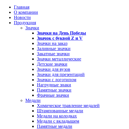
Главная
О компании
Новости
Продукция
Значки
Значки на День Победы
Значок с буквой
Z
и
V
Значки на заказ
Заливные значки
Закатные значки
Значки металлические
Детские значки
Значки для вузов
Значки для презентаций
Значки с логотипом
Нагрудные знаки
Памятные значки
Фрачные значки
Медали
Химическое травление медалей
Штампованные медали
Медали на колодках
Медали с вкладышем
Памятные медали