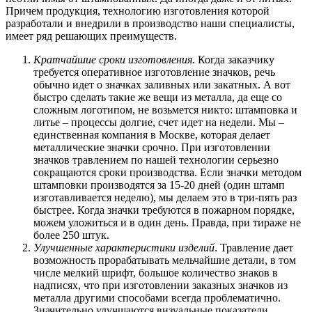
Причем продукция, технологию изготовления которой
разработали и внедрили в производство наши специалисты,
имеет ряд решающих преимуществ.
Кратчайшие сроки изготовления
. Когда заказчику
требуется оперативное изготовление значков, речь
обычно идет о значках заливных или закатных. А вот
быстро сделать такие же вещи из металла, да еще со
сложным логотипом, не возьмется никто: штамповка и
литье – процессы долгие, счет идет на недели. Мы –
единственная компания в Москве, которая делает
металлические значки срочно. При изготовлении
значков травлением по нашей технологии серьезно
сокращаются сроки производства. Если значки методом
штамповки производятся за 15-20 дней (один штамп
изготавливается неделю), мы делаем это в три-пять раз
быстрее. Когда значки требуются в пожарном порядке,
можем уложиться и в один день. Правда, при тираже не
более 250 штук.
Улучшенные характеристики изделий
. Травление дает
возможность прорабатывать мельчайшие детали, в том
числе мелкий шрифт, большое количество знаков в
надписях, что при изготовлении заказных значков из
металла другими способами всегда проблематично.
Значительно улучшаются визуальные показатели