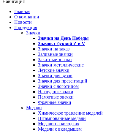
Навигация
Главная
О компании
Новости
Продукция
Значки
Значки на День Победы
Значок с буквой
Z
и
V
Значки на заказ
Заливные значки
Закатные значки
Значки металлические
Детские значки
Значки для вузов
Значки для презентаций
Значки с логотипом
Нагрудные знаки
Памятные значки
Фрачные значки
Медали
Химическое травление медалей
Штампованные медали
Медали на колодках
Медали с вкладышем