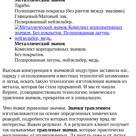
Tigarbo.
Полноцветная покраска (без рантов между эмалями).
Глянцевый/Матовый лак.
Полированный нейзильбер.
Металлический значок
Комплект корпоративных значков.
Без покрытия.
Полированная латунь, нейзильбер, медь.
Высокая конкуренция в значковой индустрии заставила нас,
наряду с использованием известных технологий штамповки
и литья, искать такую технологию изготовления значков из
металла, которая бы стала прорывной. И мы ее нашли.
Вернее, усовершенствовали технологию химического
травления значков, превратив ее в уникальную.
Что такое травление значков
.
Значки травлением
изготавливаются на основе определенных химических
реакций, подробности которых постороннему вряд ли
интересны. Важен результат. А в результате клиент получает
так называемые
травленые значки
, которые практически
неотличимы от штампованных. Да иногда даже и от литых.