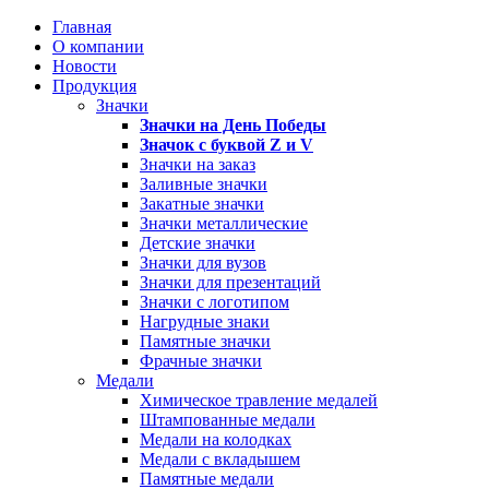
Главная
О компании
Новости
Продукция
Значки
Значки на День Победы
Значок с буквой
Z
и
V
Значки на заказ
Заливные значки
Закатные значки
Значки металлические
Детские значки
Значки для вузов
Значки для презентаций
Значки с логотипом
Нагрудные знаки
Памятные значки
Фрачные значки
Медали
Химическое травление медалей
Штампованные медали
Медали на колодках
Медали с вкладышем
Памятные медали