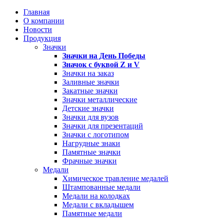
Главная
О компании
Новости
Продукция
Значки
Значки на День Победы
Значок с буквой
Z
и
V
Значки на заказ
Заливные значки
Закатные значки
Значки металлические
Детские значки
Значки для вузов
Значки для презентаций
Значки с логотипом
Нагрудные знаки
Памятные значки
Фрачные значки
Медали
Химическое травление медалей
Штампованные медали
Медали на колодках
Медали с вкладышем
Памятные медали