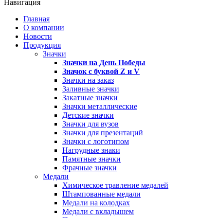
Навигация
Главная
О компании
Новости
Продукция
Значки
Значки на День Победы
Значок с буквой
Z
и
V
Значки на заказ
Заливные значки
Закатные значки
Значки металлические
Детские значки
Значки для вузов
Значки для презентаций
Значки с логотипом
Нагрудные знаки
Памятные значки
Фрачные значки
Медали
Химическое травление медалей
Штампованные медали
Медали на колодках
Медали с вкладышем