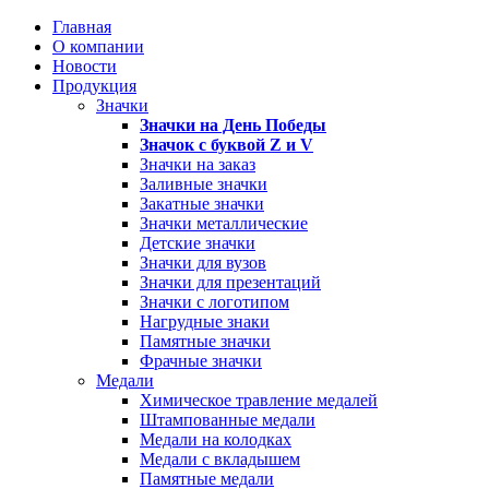
Главная
О компании
Новости
Продукция
Значки
Значки на День Победы
Значок с буквой
Z
и
V
Значки на заказ
Заливные значки
Закатные значки
Значки металлические
Детские значки
Значки для вузов
Значки для презентаций
Значки с логотипом
Нагрудные знаки
Памятные значки
Фрачные значки
Медали
Химическое травление медалей
Штампованные медали
Медали на колодках
Медали с вкладышем
Памятные медали