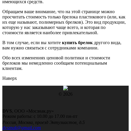
имеющихся средств.
Обращаем ваше внимание, что на этой странице можно
просчитать стоимость только брелока пластикового (или, как
их еще называют, полимерных брелков). Это вид продукции,
которую у нас заказывают чаще всего, и которая по
стоимости является наиболее привлекательной.
В том случае, если вы хотите
купить брелок
другого вида,
вам нужно связаться с сотрудниками компании.
Обо всех изменениях ценовой политики и стоимости
брелоков мы немедленно сообщаем потенциальным
клиентам.
Наверх
© 2026
DVS
,
ООО «Мосзнак.ру»
Режим работы:
с 10.00 до 17.00 пн-пт
Россия, Москва
,
проезд Энтузиастов, д.5
dvsznak@gmail.com