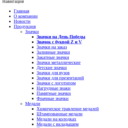
Навигация
Главная
О компании
Новости
Продукция
Значки
Значки на День Победы
Значок с буквой
Z
и
V
Значки на заказ
Заливные значки
Закатные значки
Значки металлические
Детские значки
Значки для вузов
Значки для презентаций
Значки с логотипом
Нагрудные знаки
Памятные значки
Фрачные значки
Медали
Химическое травление медалей
Штампованные медали
Медали на колодках
Медали с вкладышем